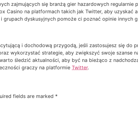
wych zajmujących się branżą gier hazardowych regularnie pu
x Casino na platformach takich jak Twitter, aby uzyskać ak
i grupach dyskusyjnych pomoże ci poznać opinie innych g
cytującą i dochodową przygodą, jeśli zastosujesz się do 
raz wykorzystać strategie, aby zwiększyć swoje szanse na 
arto śledzić aktualności, aby być na bieżąco z nadchodząc
eczności graczy na platformie
Twitter
.
uired fields are marked
*