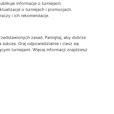
blikuje informacje o turniejach.
tualizacje o turniejach i promocjach.
raczy i ich rekomendacje.
przedstawionych zasad. Pamiętaj, aby dobrze
sukces. Graj odpowiedzialnie i ciesz się
ymi turniejami. Więcej informacji znajdziesz