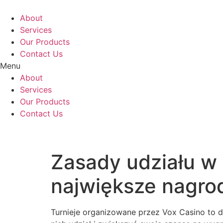
Skip
to
About
content
Services
Our Products
Contact Us
Menu
About
Services
Our Products
Contact Us
Zasady udziału w 
największe nagro
Turnieje organizowane przez Vox Casino to 