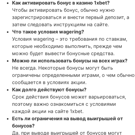
Как активировать бонус в казино 1xbet?
Чтобы активировать бонус, обычно нужно
зарегистрироваться и внести первый депозит, а
затем следовать инструкциям на сайте.
Что такое условия wagering?
Условия wagering – это требования по ставкам,
которые необходимо выполнить, прежде чем
можно будет вывести бонусные средства.
Можно ли использовать бонусы на всех играх?
Не всегда. Некоторые бонусы могут быть
ограничены определенными играми, о чем обычно
сообщается в условиях акции.
Как долго действуют бонусы?
Срок действия бонусов может варьироваться,
поэтому важно ознакомиться с условиями
каждой акции на сайте 1xbet.
Есть ли ограничения на вывод выигрышей от
бонусов?
Да, при выводе выигрышей от бонусов могут