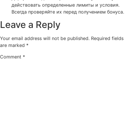
действовать определенные лимиты и условия.
Всегда проверяйте их перед получением бонуса.
Leave a Reply
Your email address will not be published.
Required fields
are marked
*
Comment
*