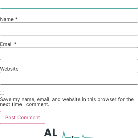
Name
*
Email
*
Website
Save my name, email, and website in this browser for the
next time I comment.