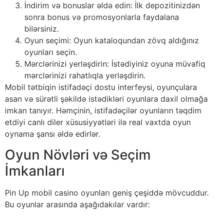
İndirim və bonuslar əldə edin: İlk depozitinizdən
sonra bonus və promosyonlarla faydalana
bilərsiniz.
Oyun seçimi: Oyun kataloqundan zövq aldığınız
oyunları seçin.
Mərclərinizi yerləşdirin: İstədiyiniz oyuna müvafiq
mərclərinizi rahatlıqla yerləşdirin.
Mobil tətbiqin istifadəçi dostu interfeysi, oyunçulara
asan və sürətli şəkildə istədikləri oyunlara daxil olmağa
imkan tanıyır. Həmçinin, istifadəçilər oyunların təqdim
etdiyi canlı diler xüsusiyyətləri ilə real vaxtda oyun
oynama şansı əldə edirlər.
Oyun Növləri və Seçim
İmkanları
Pin Up mobil casino oyunları geniş çeşiddə mövcuddur.
Bu oyunlar arasında aşağıdakılar vardır: