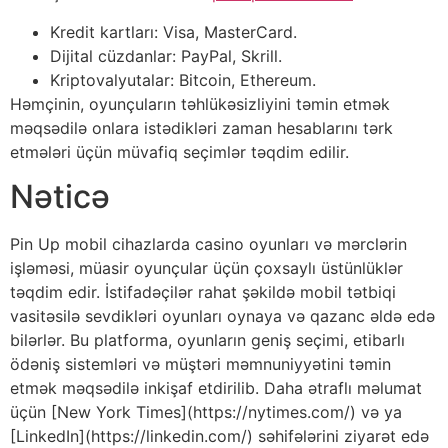
Kredit kartları: Visa, MasterCard.
Dijital cüzdanlar: PayPal, Skrill.
Kriptovalyutalar: Bitcoin, Ethereum.
Həmçinin, oyunçuların təhlükəsizliyini təmin etmək
məqsədilə onlara istədikləri zaman hesablarını tərk
etmələri üçün müvafiq seçimlər təqdim edilir.
Nəticə
Pin Up mobil cihazlarda casino oyunları və mərclərin
işləməsi, müasir oyunçular üçün çoxsaylı üstünlüklər
təqdim edir. İstifadəçilər rahat şəkildə mobil tətbiqi
vasitəsilə sevdikləri oyunları oynaya və qazanc əldə edə
bilərlər. Bu platforma, oyunların geniş seçimi, etibarlı
ödəniş sistemləri və müştəri məmnuniyyətini təmin
etmək məqsədilə inkişaf etdirilib. Daha ətraflı məlumat
üçün [New York Times](https://nytimes.com/) və ya
[LinkedIn](https://linkedin.com/) səhifələrini ziyarət edə