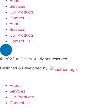
About
Services
Our Products
Contact Us
About
Services
Our Products
Contact Us
© 2023 Al Qasim. All rights reserved.
Designed & Developed by
About
Services
Our Products
Contact Us