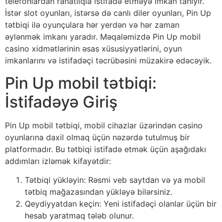
telefonlardan rahatlıqla istifadə etməyə imkan tanıyır.
İstər slot oyunları, istərsə də canlı diler oyunları, Pin Up
tətbiqi ilə oyunçulara hər yerdən və hər zaman
əylənmək imkanı yaradır. Məqaləmizdə Pin Up mobil
casino xidmətlərinin əsas xüsusiyyətlərini, oyun
imkanlarını və istifadəçi təcrübəsini müzakirə edəcəyik.
Pin Up mobil tətbiqi:
İstifadəyə Giriş
Pin Up mobil tətbiqi, mobil cihazlar üzərindən casino
oyunlarına daxil olmaq üçün nəzərdə tutulmuş bir
platformadır. Bu tətbiqi istifadə etmək üçün aşağıdakı
addımları izləmək kifayətdir:
Tətbiqi yükləyin: Rəsmi veb saytdan və ya mobil
tətbiq mağazasından yükləyə bilərsiniz.
Qeydiyyatdan keçin: Yeni istifadəçi olanlar üçün bir
hesab yaratmaq tələb olunur.