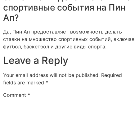
спортивные события на Пин
Ап?
Да, Пин Ап предоставляет возможность делать
ставки на множество спортивных событий, включая
футбол, баскетбол и другие виды спорта.
Leave a Reply
Your email address will not be published.
Required
fields are marked
*
Comment
*