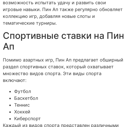
возможность испытать удачу и развить свои
игровые навыки. Пин Ап также регулярно обновляет
коллекцию игр, добавляя новые слоты и
тематические турниры.
Спортивные ставки на Пин
Ап
Помимо азартных игр, Пин Ап предлагает обширный
раздел спортивных ставок, который охватывает
множество видов спорта. Эти виды спорта
включают:
Футбол
Баскетбол
Теннис
Хоккей
Киберспорт
Каждый из видов спорта представлен различными