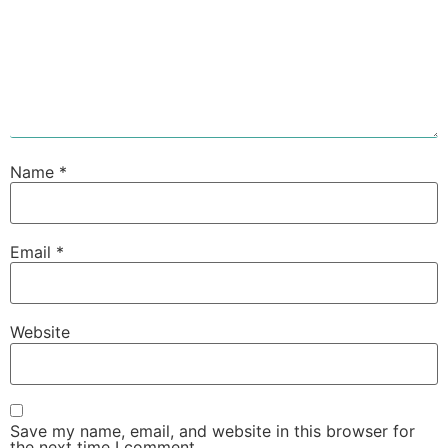
Name
*
Email
*
Website
Save my name, email, and website in this browser for
the next time I comment.