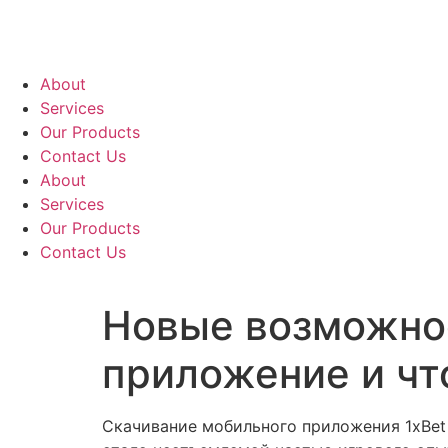
About
Services
Our Products
Contact Us
About
Services
Our Products
Contact Us
Новые возможнос
приложение и чт
Скачивание мобильного приложения 1xBet