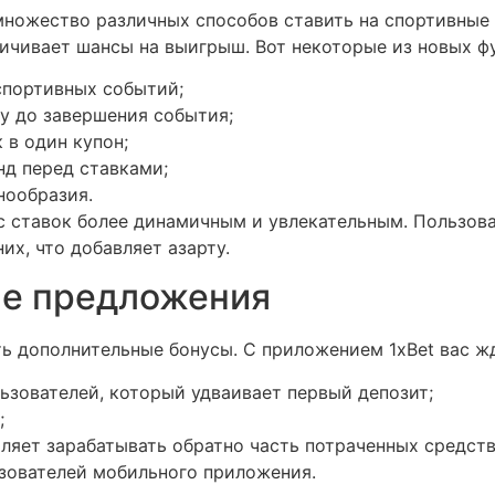
множество различных способов ставить на спортивные 
личивает шансы на выигрыш. Вот некоторые из новых ф
спортивных событий;
у до завершения события;
в один купон;
нд перед ставками;
нообразия.
 ставок более динамичным и увлекательным. Пользоват
их, что добавляет азарту.
ые предложения
ь дополнительные бонусы. С приложением 1xBet вас 
ьзователей, который удваивает первый депозит;
;
ляет зарабатывать обратно часть потраченных средств
зователей мобильного приложения.