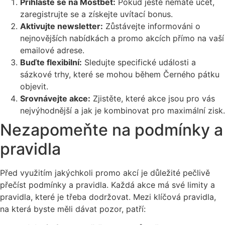
Přihlaste se na Mostbet:
Pokud ještě nemáte účet,
zaregistrujte se a získejte uvítací bonus.
Aktivujte newsletter:
Zůstávejte informováni o
nejnovějších nabídkách a promo akcích přímo na vaší
emailové adrese.
Buďte flexibilní:
Sledujte specifické události a
sázkové trhy, které se mohou během Černého pátku
objevit.
Srovnávejte akce:
Zjistěte, které akce jsou pro vás
nejvýhodnější a jak je kombinovat pro maximální zisk.
Nezapomeňte na podmínky a
pravidla
Před využitím jakýchkoli promo akcí je důležité pečlivě
přečíst podmínky a pravidla. Každá akce má své limity a
pravidla, které je třeba dodržovat. Mezi klíčová pravidla,
na která byste měli dávat pozor, patří: