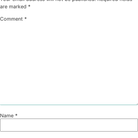
are marked
*
Comment
*
Name
*