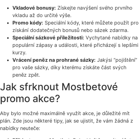
Vkladové bonusy:
Získejte navýšení svého prvního
vkladu až do určité výše.
Promo kódy:
Speciální kódy, které můžete použít pro
získání dodatečných bonusů nebo sázek zdarma.
Speciální sázkové příležitosti:
Vychytané nabídky na
populární zápasy a události, které přicházejí s lepšími
kurzy.
Vrácení peněz na prohrané sázky:
Jakýsi “pojištění”
pro vaše sázky, díky kterému získáte část svých
peněz zpět.
Jak sfrknout Mostbetové
promo akce?
Aby bylo možné maximálně využít akce, je důležité mít
plán. Zde jsou některé tipy, jak se ujistit, že vám žádná z
nabídky neuteče: