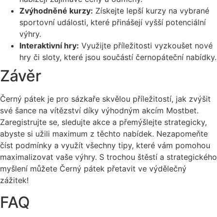
Zvýhodněné kurzy:
Získejte lepší kurzy na vybrané
sportovní události, které přinášejí vyšší potenciální
výhry.
Interaktivní hry:
Využijte příležitosti vyzkoušet nové
hry či sloty, které jsou součástí černopáteční nabídky.
Závěr
Černý pátek je pro sázkaře skvělou příležitostí, jak zvýšit
své šance na vítězství díky výhodným akcím Mostbet.
Zaregistrujte se, sledujte akce a přemýšlejte strategicky,
abyste si užili maximum z těchto nabídek. Nezapomeňte
číst podmínky a využít všechny tipy, které vám pomohou
maximalizovat vaše výhry. S trochou štěstí a strategického
myšlení můžete Černý pátek přetavit ve výdělečný
zážitek!
FAQ