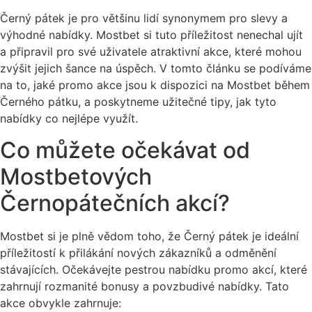
Černý pátek je pro většinu lidí synonymem pro slevy a
výhodné nabídky. Mostbet si tuto příležitost nenechal ujít
a připravil pro své uživatele atraktivní akce, které mohou
zvýšit jejich šance na úspěch. V tomto článku se podíváme
na to, jaké promo akce jsou k dispozici na Mostbet během
Černého pátku, a poskytneme užitečné tipy, jak tyto
nabídky co nejlépe využít.
Co můžete očekávat od
Mostbetových
Černopátečních akcí?
Mostbet si je plně vědom toho, že Černý pátek je ideální
příležitostí k přilákání nových zákazníků a odměnění
stávajících. Očekávejte pestrou nabídku promo akcí, které
zahrnují rozmanité bonusy a povzbudivé nabídky. Tato
akce obvykle zahrnuje: