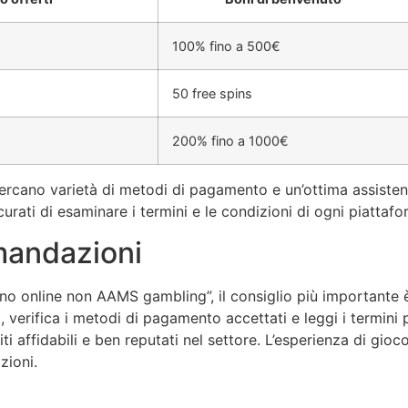
100% fino a 500€
50 free spins
200% fino a 1000€
rcano varietà di metodi di pagamento e un’ottima assistenza
icurati di esaminare i termini e le condizioni di ogni piattafo
omandazioni
no online non AAMS gambling”, il consiglio più importante è
, verifica i metodi di pagamento accettati e leggi i termini 
ti affidabili e ben reputati nel settore. L’esperienza di g
zioni.