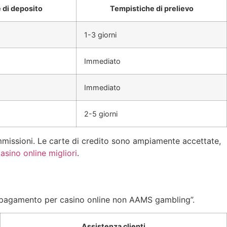
 di deposito
Tempistiche di prelievo
1-3 giorni
Immediato
Immediato
2-5 giorni
ommissioni. Le carte di credito sono ampiamente accettate,
asino online migliori
.
 di pagamento per casino online non AAMS gambling”.
Assistenza clienti