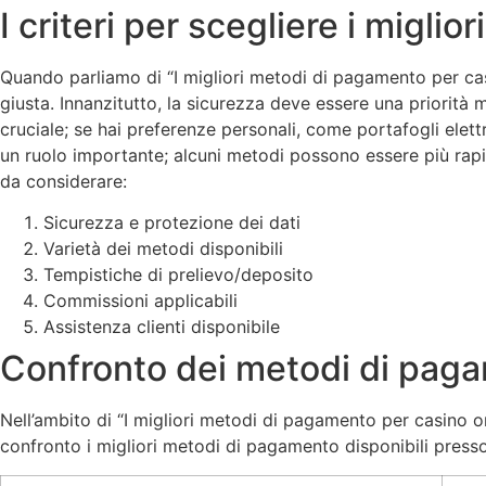
I criteri per scegliere i miglior
Quando parliamo di “I migliori metodi di pagamento per cas
giusta. Innanzitutto, la sicurezza deve essere una priorità
cruciale; se hai preferenze personali, come portafogli elett
un ruolo importante; alcuni metodi possono essere più rapid
da considerare:
Sicurezza e protezione dei dati
Varietà dei metodi disponibili
Tempistiche di prelievo/deposito
Commissioni applicabili
Assistenza clienti disponibile
Confronto dei metodi di pag
Nell’ambito di “I migliori metodi di pagamento per casino o
confronto i migliori metodi di pagamento disponibili pres