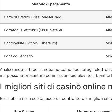
Metodo di pagamento
Carte di Credito (Visa, MasterCard)
Alt
Portafogli Elettronici (Skrill, Neteller)
Alt
Criptovalute (Bitcoin, Ethereum)
Mol
Bonifico Bancario
Mod
Analizzando la tabella, notiamo come i portafogli elettron
ma possono presentare commissioni più elevate. I bonifici ba
I migliori siti di casinò onlin
Per aiutarti nella scelta, ecco un confronto dei migliori 
Sito Casinò
Metodi di pagamento