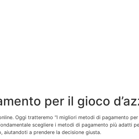
gamento per il gioco d’
online. Oggi tratteremo “I migliori metodi di pagamento pe
fondamentale scegliere i metodi di pagamento più adatti per
 aiutandoti a prendere la decisione giusta.