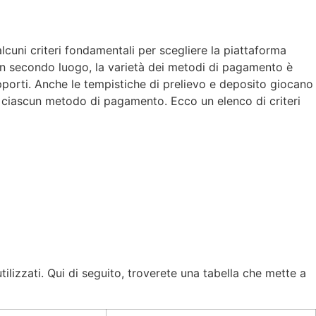
cuni criteri fondamentali per scegliere la piattaforma
. In secondo luogo, la varietà dei metodi di pagamento è
upporti. Anche le tempistiche di prelievo e deposito giocano
 a ciascun metodo di pagamento. Ecco un elenco di criteri
lizzati. Qui di seguito, troverete una tabella che mette a