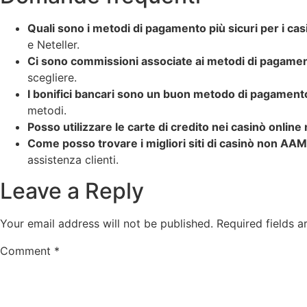
Quali sono i metodi di pagamento più sicuri per i c
e Neteller.
Ci sono commissioni associate ai metodi di pagame
scegliere.
I bonifici bancari sono un buon metodo di pagamento
metodi.
Posso utilizzare le carte di credito nei casinò onli
Come posso trovare i migliori siti di casinò non AA
assistenza clienti.
Leave a Reply
Your email address will not be published.
Required fields 
Comment
*