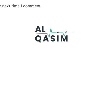
e next time I comment.