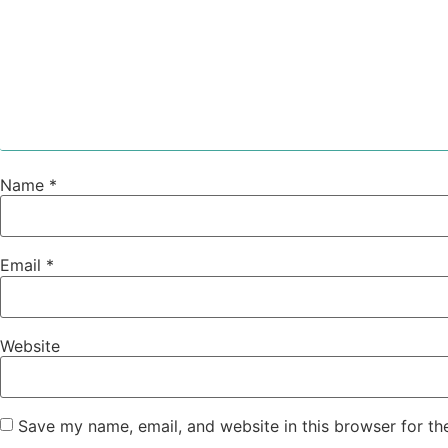
Name
*
Email
*
Website
Save my name, email, and website in this browser for th