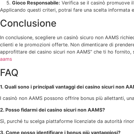
Gioco Responsabile:
Verifica se il casinò promuove il
Applicando questi criteri, potrai fare una scelta informata 
Conclusione
In conclusione, scegliere un casinò sicuro non AAMS richied
clienti e le promozioni offerte. Non dimenticare di prendere
approfittare dei casino sicuri non AAMS” che ti ho fornito, 
aams
FAQ
1. Quali sono i principali vantaggi dei casino sicuri non A
I casinò non AAMS possono offrire bonus più allettanti, un
2. Posso fidarmi dei casino sicuri non AAMS?
Sì, purché tu scelga piattaforme licenziate da autorità ri
3. Come posso identificare i bonus più vantaggiosi?