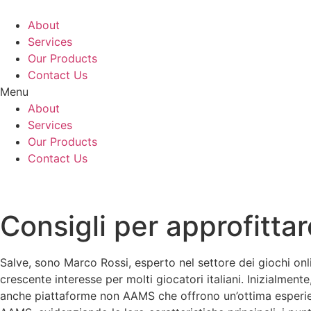
Skip
to
About
content
Services
Our Products
Contact Us
Menu
About
Services
Our Products
Contact Us
Consigli per approfitta
Salve, sono Marco Rossi, esperto nel settore dei giochi on
crescente interesse per molti giocatori italiani. Inizialmen
anche piattaforme non AAMS che offrono un’ottima esperienz