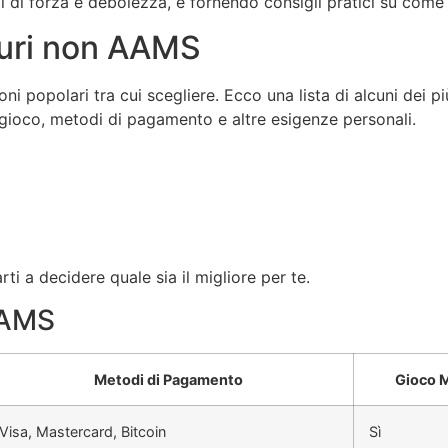
ti di forza e debolezza, e fornendo consigli pratici su come 
icuri non AAMS
popolari tra cui scegliere. Ecco una lista di alcuni dei più
i gioco, metodi di pagamento e altre esigenze personali.
ti a decidere quale sia il migliore per te.
AAMS
Metodi di Pagamento
Gioco 
Visa, Mastercard, Bitcoin
Sì