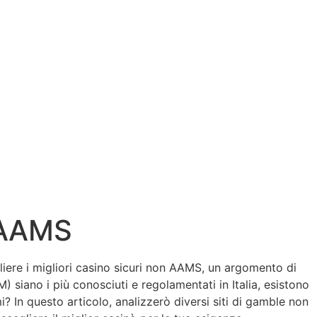
n AAMS
iere i migliori casino sicuri non AAMS, un argomento di
 siano i più conosciuti e regolamentati in Italia, esistono
In questo articolo, analizzerò diversi siti di gamble non