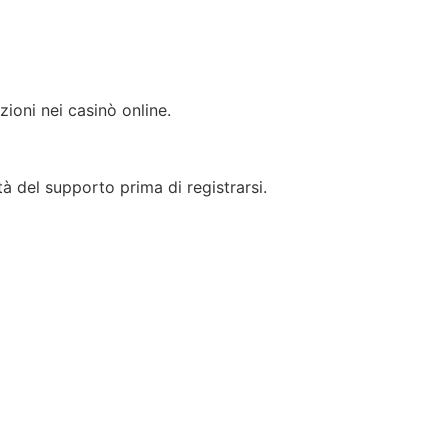
ioni nei casinò online.
tà del supporto prima di registrarsi.