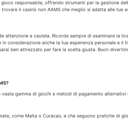
 gioco responsabile, offrendo strumenti per la gestione dell
e trovare il casinò non AAMS che meglio si adatta alle tue e
e attenzione e cautela. Ricorda sempre di esaminare la licen
 in considerazione anche la tua esperienza personale e il ti
sarai ben attrezzato per fare la scelta giusta. Buon diverti
AMS?
a vasta gamma di giochi e metodi di pagamento alternativi 
nomate, come Malta o Curacao, e che seguono pratiche di gi