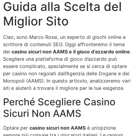
Guida alla Scelta del
Miglior Sito
Ciao, sono Marco Rossi, un esperto di giochi online e
scrittore di contenuti SEO. Oggi affronteremo il tema
dei
casino sicuri non AAMS e il gioco d’azzardo online
.
Scegliere una piattaforma di gioco d’azzardo può
essere complicato, specialmente se si cerca di optare
per casino non regolati dall’Agenzia delle Dogane e dei
Monopoli (AAMS). In questo articolo, analizzeremo vari
siti e aiuterò a trovare il migliore per le tue esigenze.
Perché Scegliere Casino
Sicuri Non AAMS
Optare per
casino sicuri non AAMS
è un’opzione
sempre più comune tra i giocatori italiani. Le ragioni