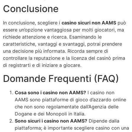
Conclusione
In conclusione, scegliere i
casino sicuri non AAMS
può
essere un’opzione vantaggiosa per molti giocatori, ma
richiede attenzione e ricerca. Esaminando le
caratteristiche, vantaggi e svantaggi, potrai prendere
una decisione più informata. Ricorda sempre di
controllare la reputazione e la licenza del casinò prima
di registrarti e di iniziare a giocare.
Domande Frequenti (FAQ)
Cosa sono i casino non AAMS?
I casino non
AAMS sono piattaforme di gioco d’azzardo online
che non sono regolamentate dall’Agenzia delle
Dogane e dei Monopoli in Italia.
Sono sicuri i casino non AAMS?
Dipende dalla
piattaforma; è importante scegliere casino con una