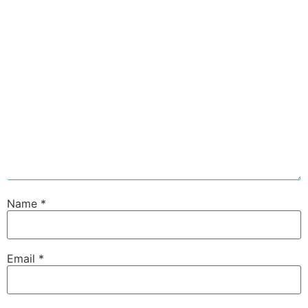
Name
*
Email
*