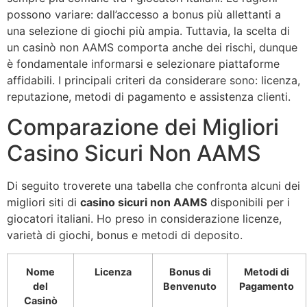
possono variare: dall’accesso a bonus più allettanti a
una selezione di giochi più ampia. Tuttavia, la scelta di
un casinò non AAMS comporta anche dei rischi, dunque
è fondamentale informarsi e selezionare piattaforme
affidabili. I principali criteri da considerare sono: licenza,
reputazione, metodi di pagamento e assistenza clienti.
Comparazione dei Migliori
Casino Sicuri Non AAMS
Di seguito troverete una tabella che confronta alcuni dei
migliori siti di
casino sicuri non AAMS
disponibili per i
giocatori italiani. Ho preso in considerazione licenze,
varietà di giochi, bonus e metodi di deposito.
Nome
Licenza
Bonus di
Metodi di
del
Benvenuto
Pagamento
Casinò